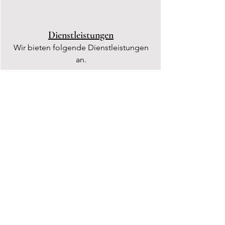
Dienstleistungen
Wir bieten folgende Dienstleistungen
an.
Kontakt
Wir sind jederzeit erreichbar.
Kontaktieren Sie uns.
Datenschutzerklärung